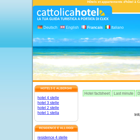
Hôtels et appartements d'hôtel à Ca
Deutsch
English
Francais
Italiano
HOTELS E ALBERGHI
Hotel factsheet
Last minute
D
hotel 4 stelle
hotel 3 stelle
hotel 2 stelle
hotel 1 stella
Inf
RESIDENCE E ALLOGGI
residence 4 stelle