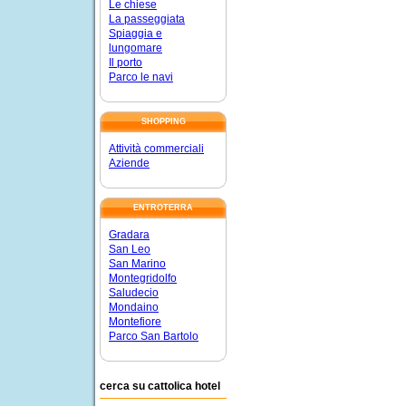
Le chiese
La passeggiata
Spiaggia e
lungomare
Il porto
Parco le navi
SHOPPING
Attività commerciali
Aziende
ENTROTERRA
Gradara
San Leo
San Marino
Montegridolfo
Saludecio
Mondaino
Montefiore
Parco San Bartolo
cerca su cattolica hotel