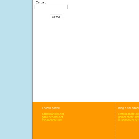
Cerca :
I nostri portali
Blog e siti amici
cattolicahotel.net
cattolicahotel.n
gabiccehotel.net
gabiccehotel.ne
misanohotel.net
misanohotel.net