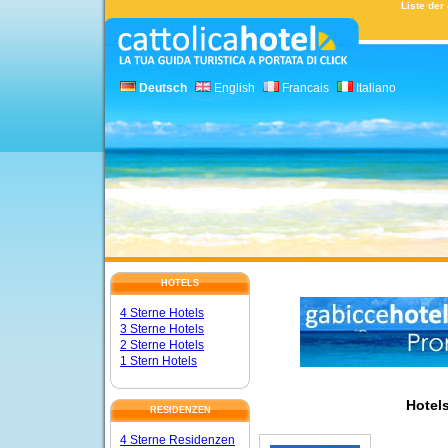
Liste der 
Deutsch
English
Francais
Italiano
HOTELS
4 Sterne Hotels
3 Sterne Hotels
2 Sterne Hotels
1 Stern Hotels
Hotels
RESIDENZEN
4 Sterne Residenzen