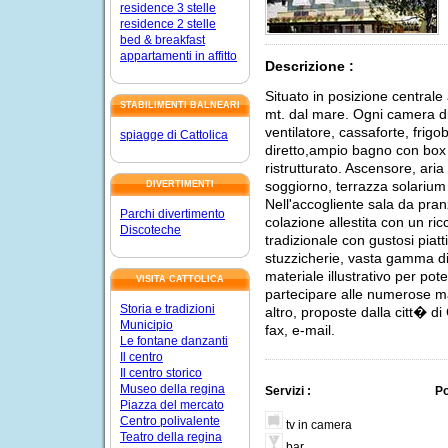
residence 3 stelle
residence 2 stelle
bed & breakfast
appartamenti in affitto
Descrizione :
Situato in posizione centrale 
STABILIMENTI BALNEARI
mt. dal mare. Ogni camera di
ventilatore, cassaforte, fri
spiagge di Cattolica
diretto,ampio bagno con bo
ristrutturato. Ascensore, aria
soggiorno, terrazza solarium 
DIVERTIMENTI
Nell'accogliente sala da pran
Parchi divertimento
colazione allestita con un ri
Discoteche
tradizionale con gustosi piatt
stuzzicherie, vasta gamma di
materiale illustrativo per pot
VISITA CATTOLICA
partecipare alle numerose man
Storia e tradizioni
altro, proposte dalla citt� di
Municipio
fax, e-mail.
Le fontane danzanti
Il centro
Il centro storico
Museo della regina
Servizi :
Po
Piazza del mercato
Centro polivalente
tv in camera
Teatro della regina
bar