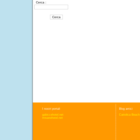
Cerca :
I nostri portali
Blog amici
gabiccehotel.net
Cattolica Beach
misanohotel.net