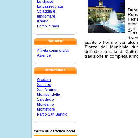
Le chiese
La passeggiata
Dura
Spiaggia e
Roose
lungomare
Fest
Il porto
princ
Parco le navi
ogni
Tutta
dive
SHOPPING
piante e fiorni e per alcuni
Piazza del Municipio dun
Attività commerciali
dell'odierna città di Catt
Aziende
tradizione in completa arm
ENTROTERRA
Gradara
San Leo
San Marino
Montegridolfo
Saludecio
Mondaino
Montefiore
Parco San Bartolo
cerca su cattolica hotel