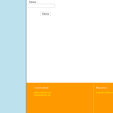
Cerca :
I nostri portali
Blog amici
gabiccehotel.net
Cattolica Beach
misanohotel.net