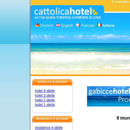
Il municipio
Deutsch
English
Francais
Italiano
HOTELS E ALBERGHI
hotel 4 stelle
hotel 3 stelle
hotel 2 stelle
hotel 1 stella
Il mun
RESIDENCE E ALLOGGI
residence 4 stelle