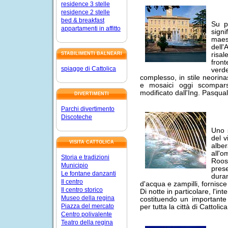
residence 3 stelle
residence 2 stelle
bed & breakfast
Su p
appartamenti in affitto
signi
maes
dell'
risal
STABILIMENTI BALNEARI
fron
spiagge di Cattolica
verde
complesso, in stile neorina
e mosaici oggi scomparsi
modificato dall'Ing. Pasqua
DIVERTIMENTI
Parchi divertimento
Discoteche
Uno s
del v
VISITA CATTOLICA
albe
all'o
Storia e tradizioni
Roos
Municipio
pres
Le fontane danzanti
duran
Il centro
d'acqua e zampilli, fornisce
Il centro storico
Di notte in particolare, l'in
Museo della regina
costituendo un importante
Piazza del mercato
per tutta la città di Cattolica
Centro polivalente
Teatro della regina