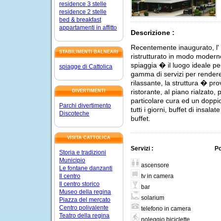
residence 3 stelle
residence 2 stelle
bed & breakfast
appartamenti in affitto
Descrizione :
Recentemente inaugurato, l'
STABILIMENTI BALNEARI
ristrutturato in modo moderno
spiaggia � il luogo ideale p
spiagge di Cattolica
gamma di servizi per rendere
rilassante, la struttura � pro
ristorante, al piano rialzato, 
DIVERTIMENTI
particolare cura ed un doppi
Parchi divertimento
tutti i giorni, buffet di insal
Discoteche
buffet.
VISITA CATTOLICA
Servizi :
Po
Storia e tradizioni
Municipio
ascensore
Le fontane danzanti
tv in camera
Il centro
Il centro storico
bar
Museo della regina
solarium
Piazza del mercato
Centro polivalente
telefono in camera
Teatro della regina
noleggio biciclette