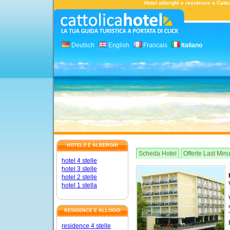
Hotel alberghi e residence a Cattol
Deutsch
English
Francais
Italiano
HOTELS E ALBERGHI
Scheda Hotel
Offerte Last Min
hotel 4 stelle
hotel 3 stelle
hotel 2 stelle
hotel 1 stella
RESIDENCE E ALLOGGI
residence 4 stelle