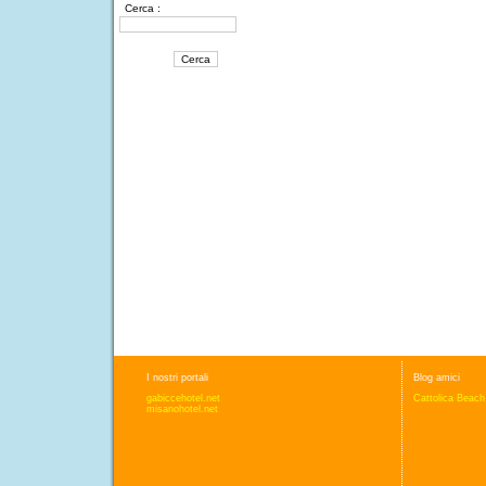
Cerca :
I nostri portali
Blog amici
gabiccehotel.net
Cattolica Beach
misanohotel.net