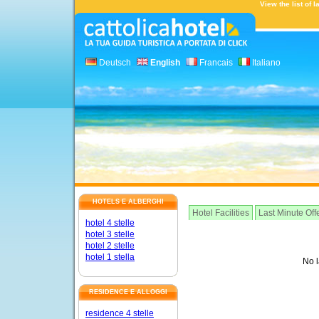
View the list of 
Deutsch
English
Francais
Italiano
HOTELS E ALBERGHI
Hotel Facilities
Last Minute Off
hotel 4 stelle
hotel 3 stelle
hotel 2 stelle
hotel 1 stella
No l
RESIDENCE E ALLOGGI
residence 4 stelle