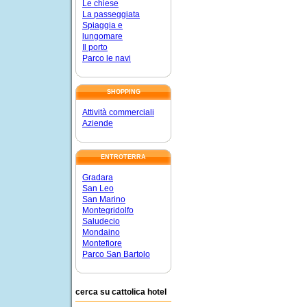
Le chiese
La passeggiata
Spiaggia e
lungomare
Il porto
Parco le navi
SHOPPING
Attività commerciali
Aziende
ENTROTERRA
Gradara
San Leo
San Marino
Montegridolfo
Saludecio
Mondaino
Montefiore
Parco San Bartolo
cerca su cattolica hotel