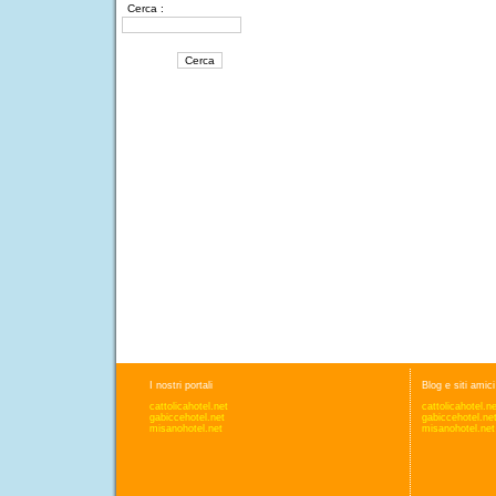
Cerca :
I nostri portali
Blog e siti amici
cattolicahotel.net
cattolicahotel.n
gabiccehotel.net
gabiccehotel.ne
misanohotel.net
misanohotel.net